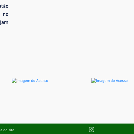
stão
o no
ejam
a do site