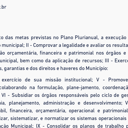
.br
to das metas previstas no Plano Plurianual, a execução
unicipal; II - Comprovar a legalidade e avaliar os result
tão orçamentária, financeira e patrimonial nos órgãos e
nicipal, bem como da aplicação de recursos; III - Exerc
, garantias e dos direitos e haveres do Município:
 exercício de sua missão institucional; V - Promov
colaborando na formulação, plane-jamento, coordenaç
 VI - Subsidiar os órgãos responsáveis pelo ciclo de ge
a, planejamento, administração e desenvolvimento; V
bil, financeira, orçamentária, operacional e patrimonia
izar, sistematizar, e normatizar os sistemas operacionais
ção Municipal; IX - Consolidar os planos de trabalho 