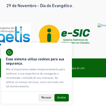
29 de Novembro - Dia do Evangélico .
Esse sistema utiliza cookies para sua
Todos os direitos reservados © Ágape Sistemas
segurança.
Contato
Política de Privacidade
Glossário
Mapa do site
Nós armazenamos dados temporariamente para
melhorar a sua experiência de navegação e
recomendar conteúdo do seu interesse. Ao
utilizar os nossos serviços, você concorda com
tal monitoramento.
Recusar
Aceitar